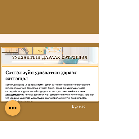
Түвшин 1: Гарааны сэтгэл
зүйн байдлын үнэлгээ
In English
Бүх нас