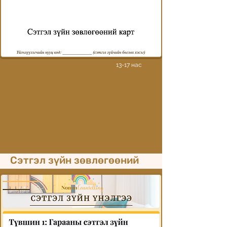
Монгол хэл дээр
13-17 нас
Сэтгэл зүйн зөвлөгөөний
үйлчлүүлэгчийн ерөнхий
маягт, хамтын ажиллагааны
гэрээ
Монгол хэл дээр