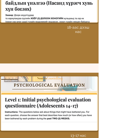
18-аас дээш
нас
Түвшин 1: Гарааны сэтгэл
зүйн байдлын үнэлгээ
Монгол хэл дээр
13-17 нас