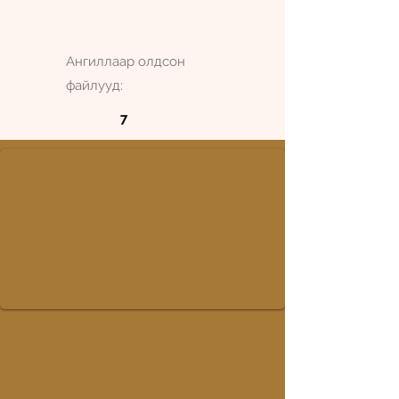
Ангиллаар олдсон
файлууд:
7