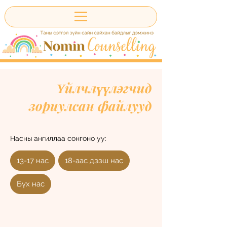
Үйлчлүүлэгчид
зориулсан файлууд
Насны ангиллаа сонгоно уу:
13-17 нас
18-аас дээш нас
Бүх нас