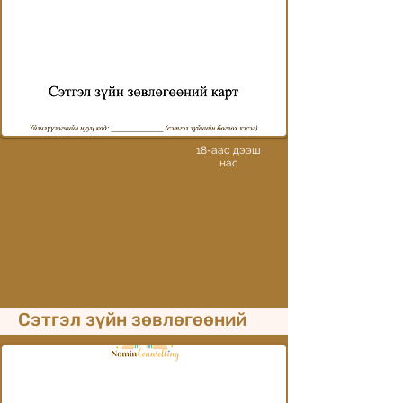
Counselling intake form and
consent form
In English
18-аас дээш
нас
Сэтгэл зүйн зөвлөгөөний
үйлчлүүлэгчийн ерөнхий
маягт, хамтын ажиллагааны
гэрээ